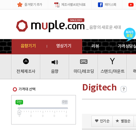
제품
메뉴
즐겨찾기 추가
제조사별 AS안내표
페이스북
_ 음향의 새로운 세대
음향기기
영상기기
리뷰
가격상담
전체제조사
음향
미디/레코딩
스탠드/마운트
Digitech
가격대 선택
0 만
0 만
0
0
0
0
0
인기순
별점순