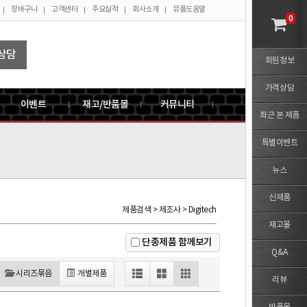
장바구니
고객센터
주요실적
회사소개
뮤플도움말
0
상담
회원정보
가격상담
이벤트
재고/반품몰
커뮤니티
최근 본 제품
특별이벤트
뉴스
신제품
제품검색 > 제조사 > Digitech
재고몰
단종제품 함께보기
Q&A
시리즈묶음
개별제품
리뷰