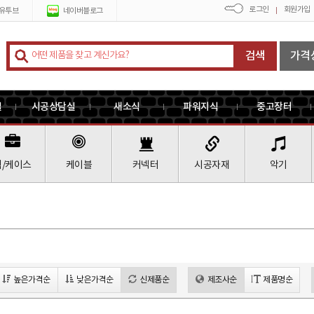
로그인
회원가입
유투브
네이버블로그
검색
가격
실
시공상담실
새소식
파워지식
중고장터
랙/케이스
케이블
커넥터
시공자재
악기
높은가격순
낮은가격순
신제품순
제조사순
제품명순