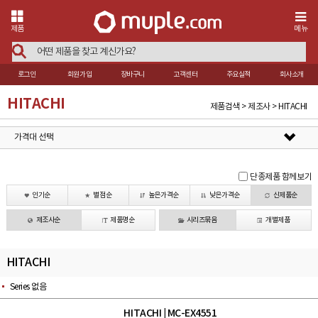
제품
메뉴
로그인
회원가입
장바구니
고객센터
주요실적
회사소개
HITACHI
제품검색 > 제조사 > HITACHI
가격대 선택
단종제품 함께보기
인기순
별점순
높은가격순
낮은가격순
신제품순
제조사순
제품명순
시리즈묶음
개별제품
HITACHI
Series 없음
HITACHI
MC-EX4551
|