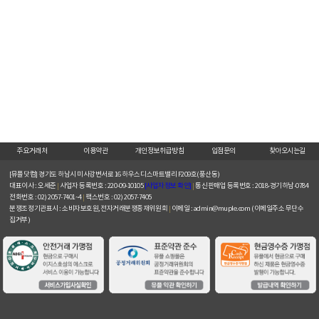
주요거래처
이용약관
개인정보취급방침
입점문의
찾아오시는길
[뮤플닷컴]
경기도 하남시 미사강변서로 16 하우스디스마트밸리 F209호(풍산동)
대표이사 : 오세준
|
사업자 등록번호 : 220-09-10105
[사업자정보 확인]
|
통신판매업 등록번호 : 2018-경기하남-0784
전화번호 : 02) 2057-7401~4
|
팩스번호 : 02) 2057-7405
분쟁조정기관표시 : 소비자보호원, 전자거래분쟁중재위원회
|
이메일 : admin@muple.com (이메일주소 무단수
집거부)