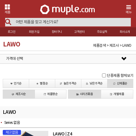
제품
메뉴
로그인
회원가입
장바구니
고객센터
주요실적
회사소개
LAWO
제품검색 > 제조사 > LAWO
가격대 선택
단종제품 함께보기
인기순
별점순
높은가격순
낮은가격순
신제품순
제조사순
제품명순
시리즈묶음
개별제품
LAWO
Series 없음
재고없음
LAWO
Z4
|