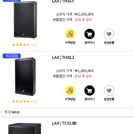
LAX
TH815
|
소비자 가격 :
₩2,100,000
뮤플할인 가격 :
상담 후 공개
가격상담
장바구니
관심상품
(1 건)
재고없음
LAX
TH812
|
소비자 가격 :
₩1,800,000
뮤플할인 가격 :
상담 후 공개
가격상담
장바구니
관심상품
(1 건)
TCS Series
LAX
TCS18B
|