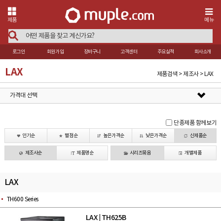
제품
메뉴
로그인
회원가입
장바구니
고객센터
주요실적
회사소개
LAX
제품검색 > 제조사 > LAX
가격대 선택
단종제품 함께보기
인기순
별점순
높은가격순
낮은가격순
신제품순
제조사순
제품명순
시리즈묶음
개별제품
LAX
TH600 Series
LAX
TH625B
|