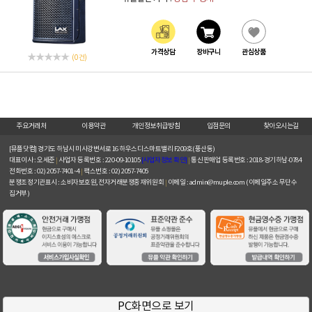
가격상담
장바구니
관심상품
(0 건)
주요거래처
이용약관
개인정보취급방침
입점문의
찾아오시는길
[뮤플닷컴]
경기도 하남시 미사강변서로 16 하우스디스마트밸리 F209호(풍산동)
대표이사 : 오세준
|
사업자 등록번호 : 220-09-10105
[사업자정보 확인]
|
통신판매업 등록번호 : 2018-경기하남-0784
전화번호 : 02) 2057-7401~4
|
팩스번호 : 02) 2057-7405
분쟁조정기관표시 : 소비자보호원, 전자거래분쟁중재위원회
|
이메일 : admin@muple.com (이메일주소 무단수
집거부)
PC화면으로 보기