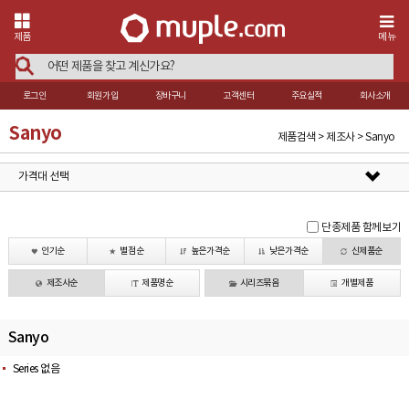
제품
메뉴
로그인
회원가입
장바구니
고객센터
주요실적
회사소개
Sanyo
제품검색 > 제조사 > Sanyo
가격대 선택
단종제품 함께보기
인기순
별점순
높은가격순
낮은가격순
신제품순
제조사순
제품명순
시리즈묶음
개별제품
Sanyo
Series 없음