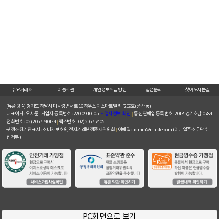
주요거래처
이용약관
개인정보취급방침
입점문의
찾아오시는길
[뮤플닷컴]
경기도 하남시 미사강변서로 16 하우스디스마트밸리 F209호(풍산동)
대표이사 : 오세준
|
사업자 등록번호 : 220-09-10105
[사업자정보 확인]
|
통신판매업 등록번호 : 2018-경기하남-0784
전화번호 : 02) 2057-7401~4
|
팩스번호 : 02) 2057-7405
분쟁조정기관표시 : 소비자보호원, 전자거래분쟁중재위원회
|
이메일 : admin@muple.com (이메일주소 무단수
집거부)
PC화면으로 보기