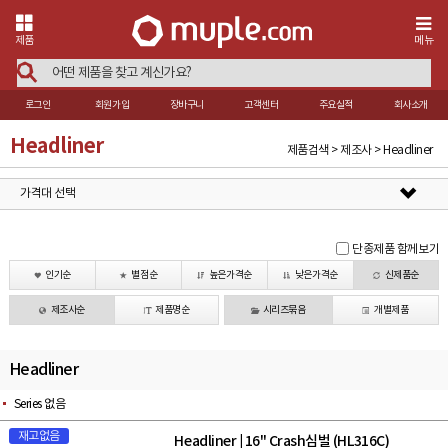
제품
메뉴
로그인
회원가입
장바구니
고객센터
주요실적
회사소개
Headliner
제품검색 > 제조사 > Headliner
가격대 선택
단종제품 함께보기
인기순
별점순
높은가격순
낮은가격순
신제품순
제조사순
제품명순
시리즈묶음
개별제품
Headliner
Series 없음
재고없음
Headliner
16" Crash심벌 (HL316C)
|