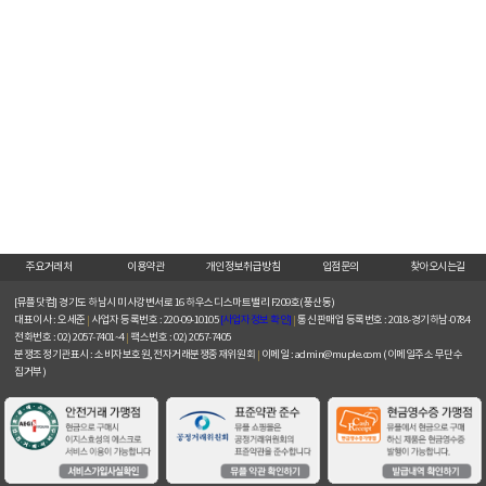
주요거래처
이용약관
개인정보취급방침
입점문의
찾아오시는길
[뮤플닷컴]
경기도 하남시 미사강변서로 16 하우스디스마트밸리 F209호(풍산동)
대표이사 : 오세준
|
사업자 등록번호 : 220-09-10105
[사업자정보 확인]
|
통신판매업 등록번호 : 2018-경기하남-0784
전화번호 : 02) 2057-7401~4
|
팩스번호 : 02) 2057-7405
분쟁조정기관표시 : 소비자보호원, 전자거래분쟁중재위원회
|
이메일 : admin@muple.com (이메일주소 무단수
집거부)