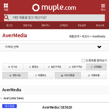
제품
메뉴
로그인
회원가입
장바구니
고객센터
주요실적
회사소개
AverMedia
제품검색 > 제조사 > AverMedia
가격대 선택
단종제품 함께보기
인기순
별점순
높은가격순
낮은가격순
신제품순
제조사순
제품명순
시리즈묶음
개별제품
AverMedia
AverCaster Series
재고없음
AverMedia
SE5820
|