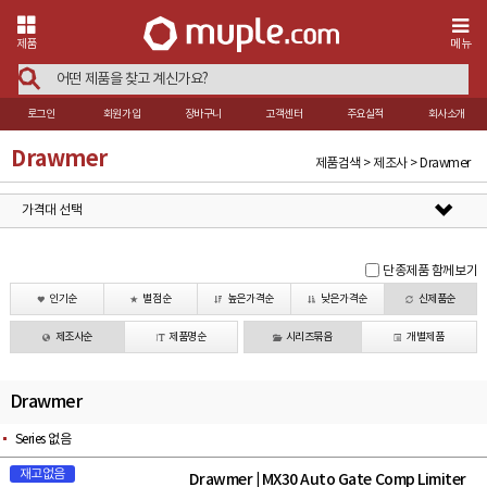
제품
메뉴
로그인
회원가입
장바구니
고객센터
주요실적
회사소개
Drawmer
제품검색 > 제조사 > Drawmer
가격대 선택
단종제품 함께보기
인기순
별점순
높은가격순
낮은가격순
신제품순
제조사순
제품명순
시리즈묶음
개별제품
Drawmer
Series 없음
재고없음
Drawmer
MX30 Auto Gate Comp Limiter
|