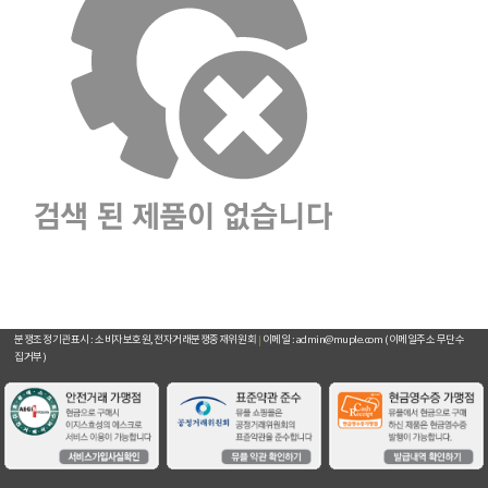
주요거래처
이용약관
개인정보취급방침
입점문의
찾아오시는길
[뮤플닷컴]
경기도 하남시 미사강변서로 16 하우스디스마트밸리 F209호(풍산동)
대표이사 : 오세준
|
사업자 등록번호 : 220-09-10105
[사업자정보 확인]
|
통신판매업 등록번호 : 2018-경기하남-0784
전화번호 : 02) 2057-7401~4
|
팩스번호 : 02) 2057-7405
분쟁조정기관표시 : 소비자보호원, 전자거래분쟁중재위원회
|
이메일 : admin@muple.com (이메일주소 무단수
집거부)