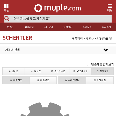
제품
메뉴
로그인
회원가입
장바구니
고객센터
주요실적
회사소개
SCHERTLER
제품검색 > 제조사 > SCHERTLER
가격대 선택
단종제품 함께보기
인기순
별점순
높은가격순
낮은가격순
신제품순
제조사순
제품명순
시리즈묶음
개별제품