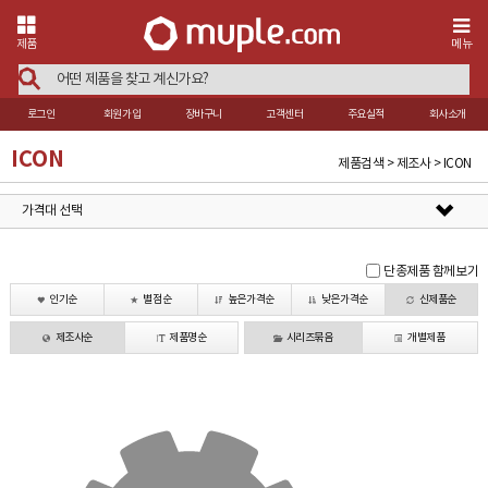
제품
메뉴
로그인
회원가입
장바구니
고객센터
주요실적
회사소개
ICON
제품검색 > 제조사 > ICON
가격대 선택
단종제품 함께보기
인기순
별점순
높은가격순
낮은가격순
신제품순
제조사순
제품명순
시리즈묶음
개별제품