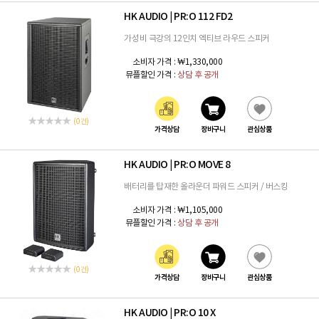
HK AUDIO
PR:O 112 FD2
|
가성비 극강의 12인치 엑티브 라우드 스피커
소비자 가격 :
₩1,330,000
뮤플할인 가격 :
상담 후 공개
(0 건)
가격상담
장바구니
관심상품
HK AUDIO
PR:O MOVE 8
|
배터리를 탑재한 올라운더 파워드 스피커 / 버스킹
소비자 가격 :
₩1,105,000
뮤플할인 가격 :
상담 후 공개
(0 건)
가격상담
장바구니
관심상품
HK AUDIO
PR:O 10 X
|