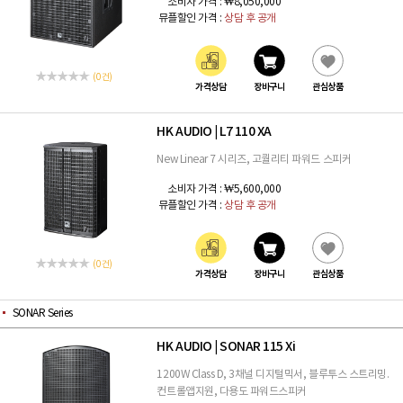
소비자 가격 :
₩8,050,000
뮤플할인 가격 :
상담 후 공개
(0 건)
가격상담
장바구니
관심상품
HK AUDIO
L7 110 XA
|
New Linear 7 시리즈, 고퀄리티 파워드 스피커
소비자 가격 :
₩5,600,000
뮤플할인 가격 :
상담 후 공개
(0 건)
가격상담
장바구니
관심상품
SONAR Series
HK AUDIO
SONAR 115 Xi
|
1200W Class D, 3채널 디지털믹서, 블루투스 스트리밍.
컨트롤앱지원, 다용도 파워드스피커