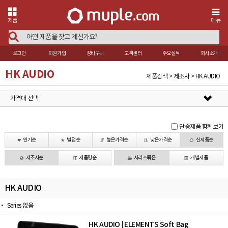
제품
메뉴
로그인
회원가입
장바구니
고객센터
주요실적
회사소개
HK AUDIO
제품검색 > 제조사 > HK AUDIO
가격대 선택
단종제품 함께보기
인기순
별점순
높은가격순
낮은가격순
신제품순
제조사순
제품명순
시리즈묶음
개별제품
HK AUDIO
Series 없음
HK AUDIO
ELEMENTS Soft Bag
|