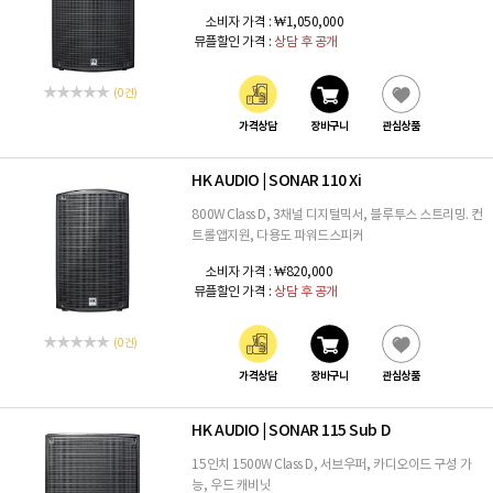
소비자 가격 :
₩1,050,000
뮤플할인 가격 :
상담 후 공개
(0 건)
가격상담
장바구니
관심상품
HK AUDIO
SONAR 110 Xi
|
800W Class D, 3채널 디지털믹서, 블루투스 스트리밍. 컨
트롤앱지원, 다용도 파워드스피커
소비자 가격 :
₩820,000
뮤플할인 가격 :
상담 후 공개
(0 건)
가격상담
장바구니
관심상품
HK AUDIO
SONAR 115 Sub D
|
15인치 1500W Class D, 서브우퍼, 카디오이드 구성 가
능, 우드 캐비닛