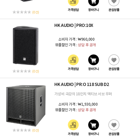
가격상담
장바구니
관심상품
(0 건)
HK AUDIO
PRO:10X
|
소비자 가격 :
₩960,000
뮤플할인 가격 :
상담 후 공개
가격상담
장바구니
관심상품
(0 건)
HK AUDIO
PR:O 118 SUB D2
|
가성비 극강의 18인치 엑티브 서브 우퍼
소비자 가격 :
₩1,930,000
뮤플할인 가격 :
상담 후 공개
(0 건)
가격상담
장바구니
관심상품