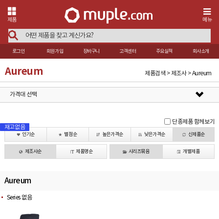
제품
메뉴
로그인
회원가입
장바구니
고객센터
주요실적
회사소개
Aureum
제품검색 > 제조사 > Aureum
가격대 선택
단종제품 함께보기
재고없음
재고없음
재고없음
재고없음
재고없음
재고없음
재고없음
재고없음
재고없음
재고없음
재고없음
재고없음
재고없음
재고없음
재고없음
재고없음
인기순
별점순
높은가격순
낮은가격순
신제품순
제조사순
제품명순
시리즈묶음
개별제품
Aureum
Series 없음