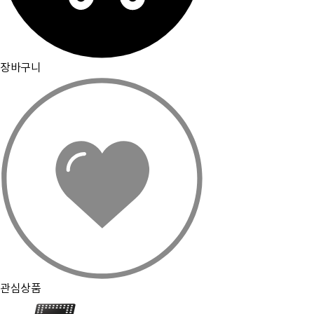
[뮤플닷컴]
경기도 하남시 미사강변서로 16 하우스디스마트밸리 F209호(풍산동)
대표이사 : 오세준
|
사업자 등록번호 : 220-09-10105
[사업자정보 확인]
|
통신판매업 등록번호 : 2018-경기하남-0784
전화번호 : 02) 2057-7401~4
|
팩스번호 : 02) 2057-7405
분쟁조정기관표시 : 소비자보호원, 전자거래분쟁중재위원회
|
이메일 : admin@muple.com (이메일주소 무단수
집거부)
장바구니
PC화면으로 보기
관심상품