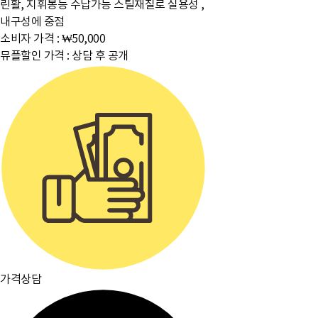
린활, 지휘봉등 수납가능 스틸재질로 실용성 ,
내구성에 중점
소비자 가격 :
₩50,000
뮤플할인 가격 :
상담 후 공개
가격상담