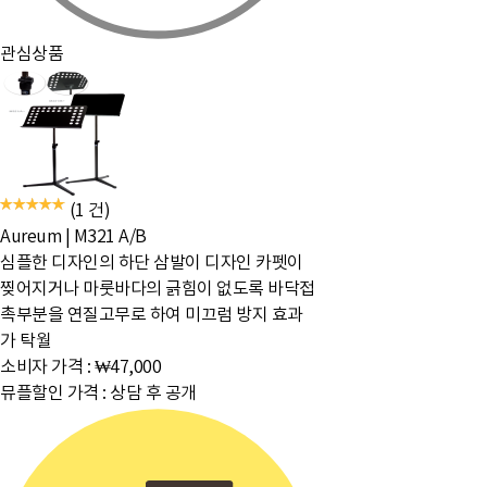
관심상품
(1 건)
Aureum
|
M321 A/B
심플한 디자인의 하단 삼발이 디자인 카펫이
찢어지거나 마룻바다의 긁힘이 없도록 바닥접
촉부분을 연질고무로 하여 미끄럼 방지 효과
가 탁월
소비자 가격 :
₩47,000
뮤플할인 가격 :
상담 후 공개