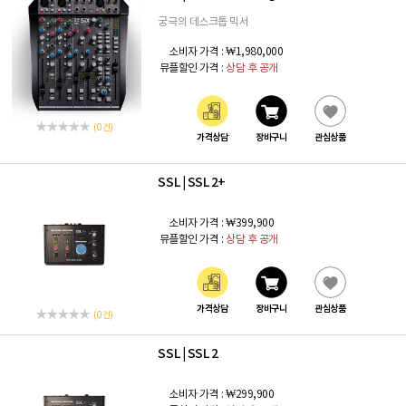
궁극의 데스크톱 믹서
소비자 가격 :
₩1,980,000
뮤플할인 가격 :
상담 후 공개
(0 건)
가격상담
장바구니
관심상품
SSL
SSL 2+
|
소비자 가격 :
₩399,900
뮤플할인 가격 :
상담 후 공개
가격상담
장바구니
관심상품
(0 건)
SSL
SSL 2
|
소비자 가격 :
₩299,900