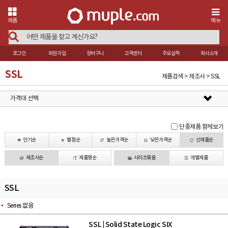
제품
메뉴
로그인
회원가입
장바구니
고객센터
주요실적
회사소개
SSL
제품검색 > 제조사 > SSL
가격대 선택
단종제품 함께보기
인기순
별점순
높은가격순
낮은가격순
신제품순
제조사순
제품명순
시리즈묶음
개별제품
SSL
Series 없음
SSL
Solid State Logic SIX
|