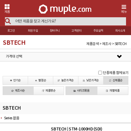
제품
메뉴
로그인
회원가입
장바구니
고객센터
주요실적
회사소개
SBTECH
제품검색 > 제조사 > SBTECH
가격대 선택
단종제품 함께보기
인기순
별점순
높은가격순
낮은가격순
신제품순
제조사순
제품명순
시리즈묶음
개별제품
SBTECH
Series 없음
SBTECH
STM-1000HD (SDI)
|