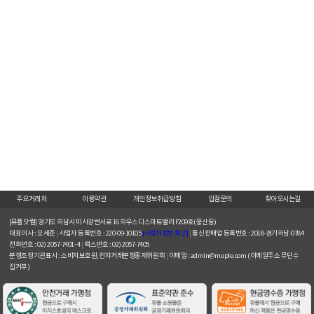
주요거래처
이용약관
개인정보취급방침
입점문의
찾아오시는길
[뮤플닷컴]
경기도 하남시 미사강변서로 16 하우스디스마트밸리 F209호(풍산동)
대표이사 : 오세준
|
사업자 등록번호 : 220-09-10105
[사업자정보 확인]
|
통신판매업 등록번호 : 2018-경기하남-0784
전화번호 : 02) 2057-7401~4
|
팩스번호 : 02) 2057-7405
분쟁조정기관표시 : 소비자보호원, 전자거래분쟁중재위원회
|
이메일 : admin@muple.com (이메일주소 무단수
집거부)