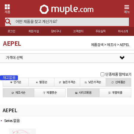
제품
메뉴
로그인
회원가입
장바구니
고객센터
주요실적
회사소개
AEPEL
제품검색 > 제조사 > AEPEL
가격대 선택
단종제품 함께보기
재고없음
인기순
별점순
높은가격순
낮은가격순
신제품순
제조사순
제품명순
시리즈묶음
개별제품
AEPEL
Series 없음