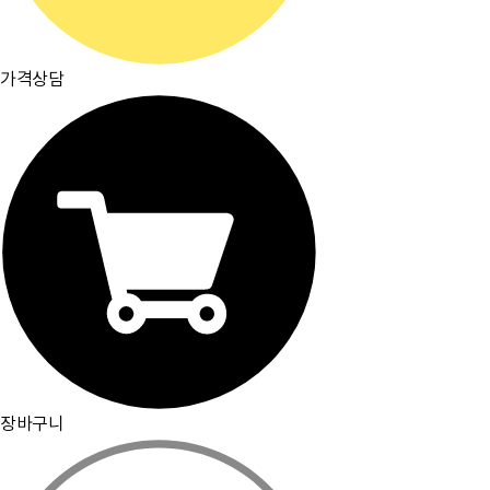
가격상담
주요거래처
이용약관
개인정보취급방침
입점문의
찾아오시는길
[뮤플닷컴]
경기도 하남시 미사강변서로 16 하우스디스마트밸리 F209호(풍산동)
대표이사 : 오세준
|
사업자 등록번호 : 220-09-10105
[사업자정보 확인]
|
통신판매업 등록번호 : 2018-경기하남-0784
전화번호 : 02) 2057-7401~4
|
팩스번호 : 02) 2057-7405
분쟁조정기관표시 : 소비자보호원, 전자거래분쟁중재위원회
|
이메일 : admin@muple.com (이메일주소 무단수
집거부)
PC화면으로 보기
장바구니