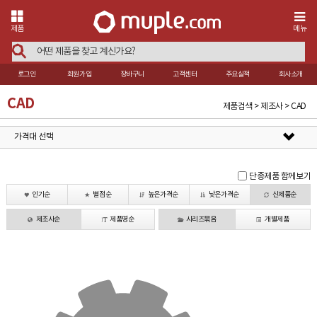
제품
메뉴
로그인
회원가입
장바구니
고객센터
주요실적
회사소개
CAD
제품검색 > 제조사 > CAD
가격대 선택
단종제품 함께보기
인기순
별점순
높은가격순
낮은가격순
신제품순
제조사순
제품명순
시리즈묶음
개별제품