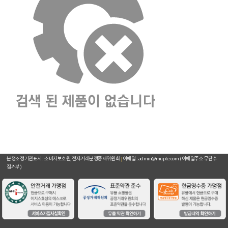
주요거래처
이용약관
개인정보취급방침
입점문의
찾아오시는길
[뮤플닷컴]
경기도 하남시 미사강변서로 16 하우스디스마트밸리 F209호(풍산동)
대표이사 : 오세준
|
사업자 등록번호 : 220-09-10105
[사업자정보 확인]
|
통신판매업 등록번호 : 2018-경기하남-0784
전화번호 : 02) 2057-7401~4
|
팩스번호 : 02) 2057-7405
분쟁조정기관표시 : 소비자보호원, 전자거래분쟁중재위원회
|
이메일 : admin@muple.com (이메일주소 무단수
집거부)