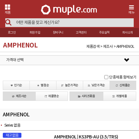
제품
메뉴
로그인
회원가입
장바구니
고객센터
주요실적
회사소개
AMPHENOL
제품검색 > 제조사 > AMPHENOL
가격대 선택
단종제품 함께보기
인기순
별점순
높은가격순
낮은가격순
신제품순
제조사순
제품명순
시리즈묶음
개별제품
AMPHENOL
Series 없음
재고없음
AMPHENOL
KS3PB-AU (3.5/TRS)
|