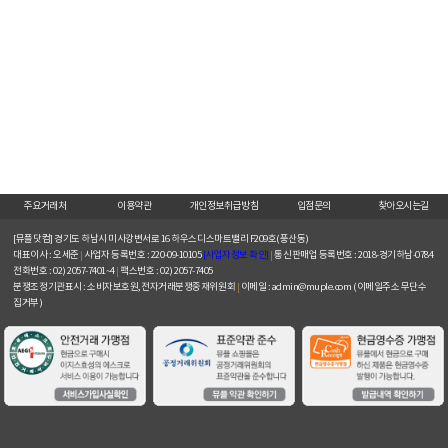
주요거래처
이용약관
개인정보취급방침
입점문의
찾아오시는길
[뮤플닷컴]
경기도 하남시 미사강변서로 16 하우스디스마트밸리 F209호(풍산동)
대표이사 : 오세준
|
사업자 등록번호 : 220-09-10105
[사업자정보 확인]
|
통신판매업 등록번호 : 2018-경기하남-0784
전화번호 : 02) 2057-7401~4
|
팩스번호 : 02) 2057-7405
분쟁조정기관표시 : 소비자보호원, 전자거래분쟁중재위원회
|
이메일 : admin@muple.com (이메일주소 무단수
집거부)