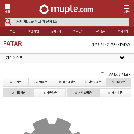
제품
메뉴
로그인
회원가입
장바구니
고객센터
주요실적
회사소개
FATAR
제품검색 > 제조사 > FATAR
가격대 선택
단종제품 함께보기
인기순
별점순
높은가격순
낮은가격순
신제품순
제조사순
제품명순
시리즈묶음
개별제품