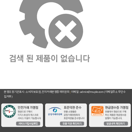
주요거래처
이용약관
개인정보취급방침
입점문의
찾아오시는길
[뮤플닷컴]
경기도 하남시 미사강변서로 16 하우스디스마트밸리 F209호(풍산동)
대표이사 : 오세준
|
사업자 등록번호 : 220-09-10105
[사업자정보 확인]
|
통신판매업 등록번호 : 2018-경기하남-0784
전화번호 : 02) 2057-7401~4
|
팩스번호 : 02) 2057-7405
분쟁조정기관표시 : 소비자보호원, 전자거래분쟁중재위원회
|
이메일 : admin@muple.com (이메일주소 무단수
집거부)