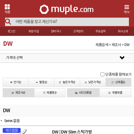
제품
메뉴
로그인
회원가입
장바구니
고객센터
주요실적
회사소개
DW
제품검색 > 제조사 > DW
가격대 선택
단종제품 함께보기
인기순
별점순
높은가격순
낮은가격순
신제품순
제조사순
제품명순
시리즈묶음
개별제품
DW
Series 없음
재고없음
DW
DW Slim 스틱가방
|