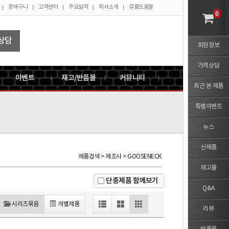
장바구니
고객센터
주요실적
회사소개
뮤플도움말
0
상담
회원정보
가격상담
이벤트
재고/반품몰
커뮤니티
최근 본 제품
특별이벤트
뉴스
신제품
제품검색 > 제조사 > GOOSENECK
재고몰
단종제품 함께보기
Q&A
시리즈묶음
개별제품
리뷰