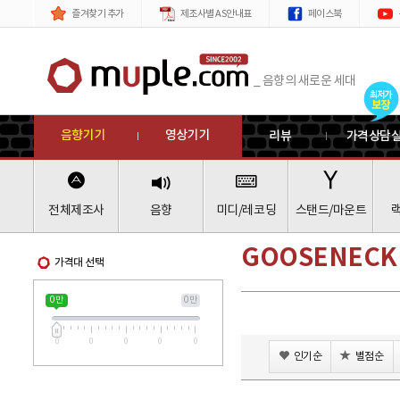
제품
메뉴
즐겨찾기 추가
제조사별 AS안내표
페이스북
_ 음향의 새로운 세대
음향기기
영상기기
리뷰
가격상담
전체제조사
음향
미디/레코딩
스탠드/마운트
GOOSENECK
가격대 선택
0 만
0 만
0
0
0
0
0
인기순
별점순