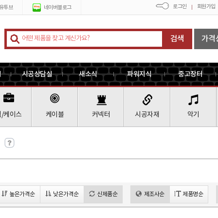
로그인
회원가입
유투브
네이버블로그
검색
가격
실
시공상담실
새소식
파워지식
중고장터
랙/케이스
케이블
커넥터
시공자재
악기
높은가격순
낮은가격순
신제품순
제조사순
제품명순