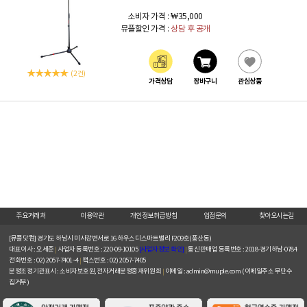
소비자 가격 :
₩35,000
뮤플할인 가격 :
상담 후 공개
(2 건)
가격상담
장바구니
관심상품
주요거래처
이용약관
개인정보취급방침
입점문의
찾아오시는길
[뮤플닷컴]
경기도 하남시 미사강변서로 16 하우스디스마트밸리 F209호(풍산동)
대표이사 : 오세준
|
사업자 등록번호 : 220-09-10105
[사업자정보 확인]
|
통신판매업 등록번호 : 2018-경기하남-0784
전화번호 : 02) 2057-7401~4
|
팩스번호 : 02) 2057-7405
분쟁조정기관표시 : 소비자보호원, 전자거래분쟁중재위원회
|
이메일 : admin@muple.com (이메일주소 무단수
집거부)