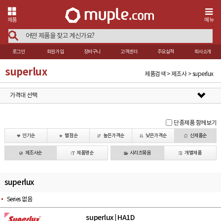
제품
메뉴
로그인
회원가입
장바구니
고객센터
주요실적
회사소개
superlux
제품검색 > 제조사 > superlux
가격대 선택
단종제품 함께보기
인기순
별점순
높은가격순
낮은가격순
신제품순
제조사순
제품명순
시리즈묶음
개별제품
superlux
Series 없음
superlux
HA1D
|