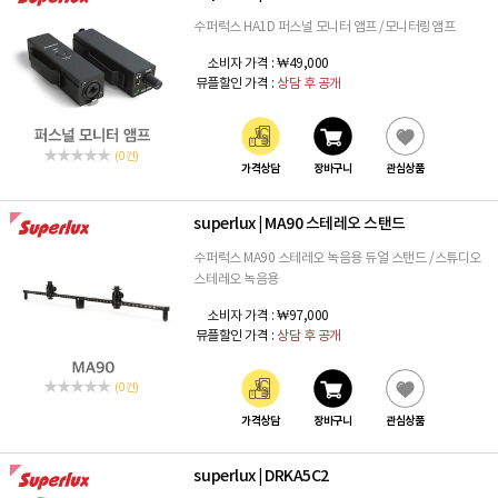
수퍼럭스 HA1D 퍼스널 모니터 앰프 /모니터링앰프
소비자 가격 :
₩49,000
뮤플할인 가격 :
상담 후 공개
(0 건)
가격상담
장바구니
관심상품
superlux
MA90 스테레오 스탠드
|
수퍼럭스 MA90 스테레오 녹음용 듀얼 스탠드 /스튜디오
스테레오 녹음용
소비자 가격 :
₩97,000
뮤플할인 가격 :
상담 후 공개
(0 건)
가격상담
장바구니
관심상품
superlux
DRKA5C2
|