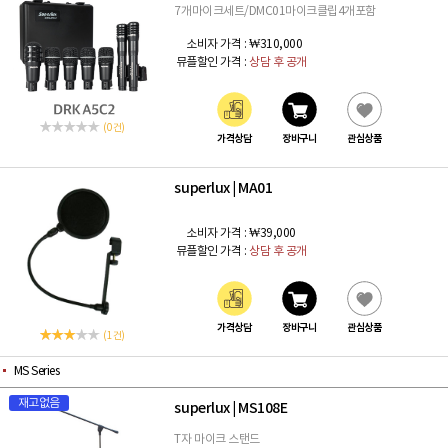
7개마이크세트/DMC01마이크클립4개포함
소비자 가격 :
₩310,000
뮤플할인 가격 :
상담 후 공개
(0 건)
가격상담
장바구니
관심상품
superlux
MA01
|
소비자 가격 :
₩39,000
뮤플할인 가격 :
상담 후 공개
가격상담
장바구니
관심상품
(1 건)
MS Series
재고없음
superlux
MS108E
|
T자 마이크 스탠드