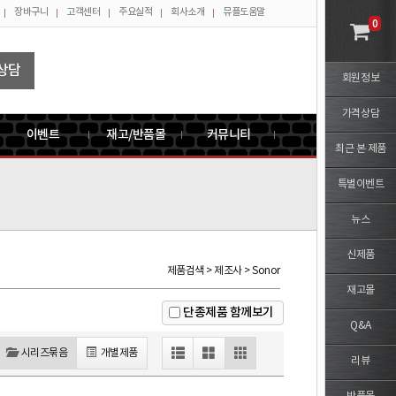
장바구니
고객센터
주요실적
회사소개
뮤플도움말
0
상담
회원정보
가격상담
이벤트
재고/반품몰
커뮤니티
최근 본 제품
특별이벤트
뉴스
신제품
제품검색 > 제조사 > Sonor
재고몰
단종제품 함께보기
Q&A
시리즈묶음
개별제품
리뷰