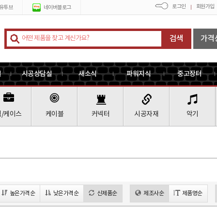
로그인
회원가입
유투브
네이버블로그
검색
가격
실
시공상담실
새소식
파워지식
중고장터
랙/케이스
케이블
커넥터
시공자재
악기
높은가격순
낮은가격순
신제품순
제조사순
제품명순