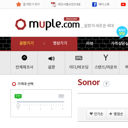
제품
메뉴
즐겨찾기 추가
제조사별 AS안내표
페이스북
_ 음향의 새로운 세대
음향기기
영상기기
리뷰
가격상담
전체제조사
음향
미디/레코딩
스탠드/마운트
Sonor
가격대 선택
0 만
0 만
0
0
0
0
0
인기순
별점순