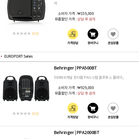
커
소비자 가격 :
₩159,000
뮤플할인 가격 :
상담 후 공개
(0 건)
가격상담
장바구니
관심상품
EUROPORT Series
Behringer
PPA500BT
|
500W 6채널 포터블 PA시스템 블루투스 플레이,
소비자 가격 :
₩929,000
뮤플할인 가격 :
상담 후 공개
(0 건)
가격상담
장바구니
관심상품
Behringer
PPA2000BT
|