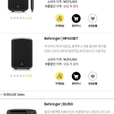
소비자 가격 :
₩579,000
뮤플할인 가격 :
상담 후 공개
(0 건)
가격상담
장바구니
관심상품
Behringer
MPA30BT
|
무선마이크(추가옵션), 블루투스 연결 올인원 포터블
30W 스피커, 배터리충전타입 최대 20시간 사용가능
소비자 가격 :
₩359,000
뮤플할인 가격 :
상담 후 공개
(0 건)
가격상담
장바구니
관심상품
EUROLIVE Series
Behringer
B105D
|
울트라컴팩트 50W 5인치 이동형 PA시스템 모니터 스피