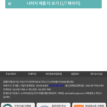
나머지 제품 더 보기 (
1
/
7
페이지)
주요거래처
이용약관
개인정보취급방침
입점문의
찾아오시는길
[뮤플닷컴]
경기도 하남시 미사강변서로 16 하우스디스마트밸리 F209호(풍산동)
대표이사 : 오세준
|
사업자 등록번호 : 220-09-10105
[사업자정보 확인]
|
통신판매업 등록번호 : 2018-경기하남-0784
전화번호 : 02) 2057-7401~4
|
팩스번호 : 02) 2057-7405
분쟁조정기관표시 : 소비자보호원, 전자거래분쟁중재위원회
|
이메일 : admin@muple.com (이메일주소 무단수
집거부)