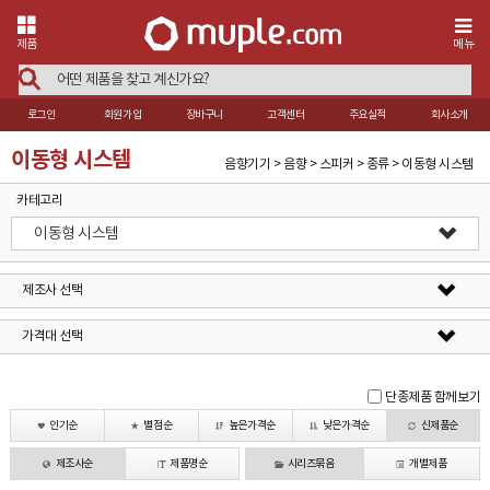
제품
메뉴
로그인
회원가입
장바구니
고객센터
주요실적
회사소개
이동형 시스템
음향기기 > 음향 > 스피커 > 종류 > 이동형 시스템
카테고리
이동형 시스템
제조사 선택
가격대 선택
단종제품 함께보기
인기순
별점순
높은가격순
낮은가격순
신제품순
제조사순
제품명순
시리즈묶음
개별제품