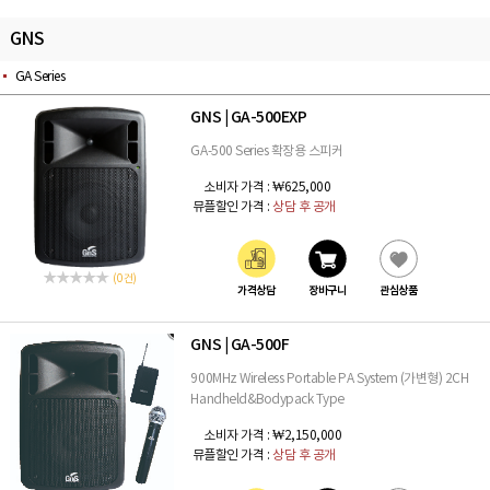
GNS
GA Series
GNS
GA-500EXP
|
GA-500 Series 확장용 스피커
소비자 가격 :
₩625,000
뮤플할인 가격 :
상담 후 공개
(0 건)
가격상담
장바구니
관심상품
GNS
GA-500F
|
900MHz Wireless Portable PA System (가변형) 2CH
Handheld&Bodypack Type
소비자 가격 :
₩2,150,000
뮤플할인 가격 :
상담 후 공개