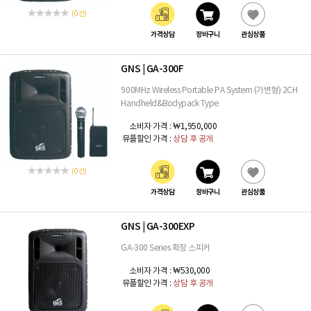
(0 건)
가격상담
장바구니
관심상품
GNS
GA-300F
|
900MHz Wireless Portable PA System (가변형) 2CH
Handheld&Bodypack Type
소비자 가격 :
₩1,950,000
뮤플할인 가격 :
상담 후 공개
(0 건)
가격상담
장바구니
관심상품
GNS
GA-300EXP
|
GA-300 Series 확장 스피커
소비자 가격 :
₩530,000
뮤플할인 가격 :
상담 후 공개