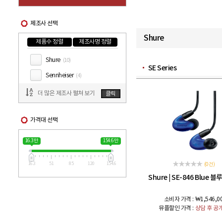
제조사 선택
Shure
제품수 정렬
제조사명 정렬
Shure
(10)
SE Series
Sennheiser
(4)
더 많은 제조사 펼쳐 보기
클릭
가격대 선택
16.3 만
154.6 만
16.3
51
85
120
154.6
(0 건)
Shure
SE-846 Blue 
|
소비자 가격 :
₩1,546,0
뮤플할인 가격 :
상담 후 공