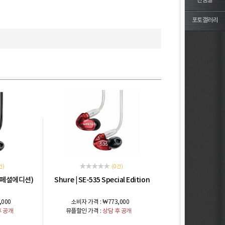
반품몰
포토갤러리
건)
(0 건)
(스페셜에디션)
Shure
SE-535 Special Edition
|
,000
소비자 가격 :
₩773,000
후 공개
뮤플할인 가격 :
상담 후 공개