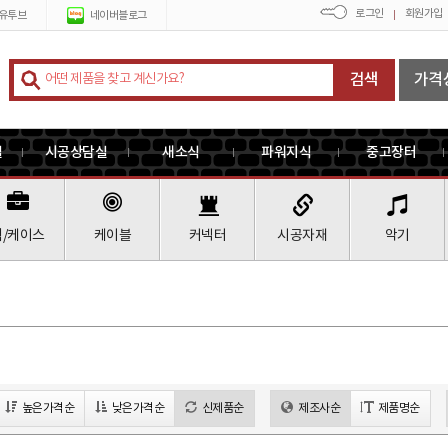
로그인
회원가입
유투브
네이버블로그
검색
가격
실
시공상담실
새소식
파워지식
중고장터
랙/케이스
케이블
커넥터
시공자재
악기
높은가격순
낮은가격순
신제품순
제조사순
제품명순