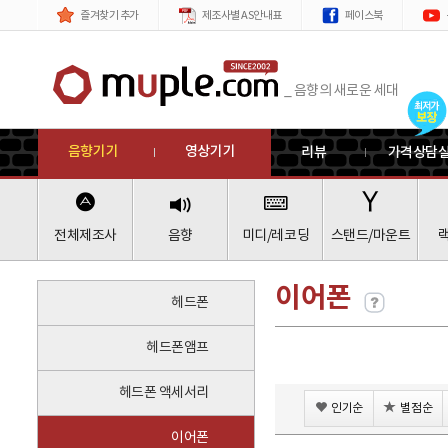
제품
메뉴
즐겨찾기 추가
제조사별 AS안내표
페이스북
_ 음향의 새로운 세대
음향기기
영상기기
리뷰
가격상담
전체제조사
음향
미디/레코딩
스탠드/마운트
이어폰
헤드폰
헤드폰앰프
헤드폰 액세서리
인기순
별점순
이어폰