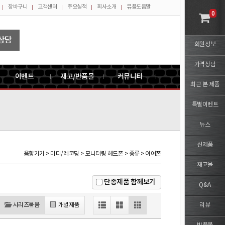
장바구니
고객센터
주요실적
회사소개
뮤플도움말
0
상담
회원정보
가격상담
이벤트
재고/반품몰
커뮤니티
최근 본 제품
특별이벤트
뉴스
신제품
음향기기 > 미디/레코딩 > 모니터링 헤드폰 > 종류 > 이어폰
재고몰
단종제품 함께보기
Q&A
시리즈묶음
개별제품
리뷰