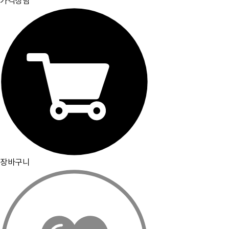
가격상담
[뮤플닷컴]
경기도 하남시 미사강변서로 16 하우스디스마트밸리 F209호(풍산동)
대표이사 : 오세준
|
사업자 등록번호 : 220-09-10105
[사업자정보 확인]
|
통신판매업 등록번호 : 2018-경기하남-0784
전화번호 : 02) 2057-7401~4
|
팩스번호 : 02) 2057-7405
분쟁조정기관표시 : 소비자보호원, 전자거래분쟁중재위원회
|
이메일 : admin@muple.com (이메일주소 무단수
집거부)
PC화면으로 보기
장바구니