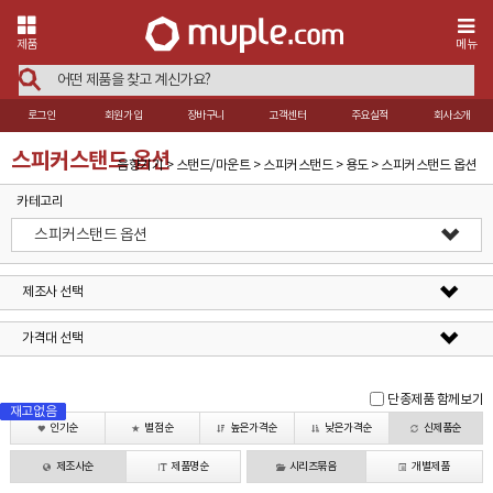
제품
메뉴
로그인
회원가입
장바구니
고객센터
주요실적
회사소개
스피커스탠드 옵션
음향기기 > 스탠드/마운트 > 스피커스탠드 > 용도 > 스피커스탠드 옵션
카테고리
스피커스탠드 옵션
제조사 선택
가격대 선택
단종제품 함께보기
재고없음
재고없음
재고없음
재고없음
인기순
별점순
높은가격순
낮은가격순
신제품순
제조사순
제품명순
시리즈묶음
개별제품