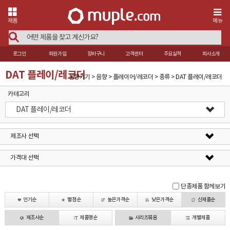
제품
메뉴
로그인
회원가입
장바구니
고객센터
주요실적
회사소개
DAT 플레이/레코더
음향기기 > 음향 > 플레이어/레코더 > 종류 > DAT 플레이/레코더
카테고리
DAT 플레이/레코더
제조사 선택
가격대 선택
단종제품 함께보기
인기순
별점순
높은가격순
낮은가격순
신제품순
제조사순
제품명순
시리즈묶음
개별제품