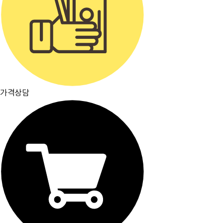
가격상담
주요거래처
이용약관
개인정보취급방침
입점문의
찾아오시는길
[뮤플닷컴]
경기도 하남시 미사강변서로 16 하우스디스마트밸리 F209호(풍산동)
대표이사 : 오세준
|
사업자 등록번호 : 220-09-10105
[사업자정보 확인]
|
통신판매업 등록번호 : 2018-경기하남-0784
전화번호 : 02) 2057-7401~4
|
팩스번호 : 02) 2057-7405
분쟁조정기관표시 : 소비자보호원, 전자거래분쟁중재위원회
|
이메일 : admin@muple.com (이메일주소 무단수
집거부)