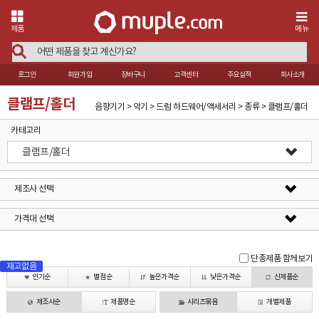
제품
메뉴
로그인
회원가입
장바구니
고객센터
주요실적
회사소개
클램프/홀더
음향기기 > 악기 > 드럼 하드웨어/액세서리 > 종류 > 클램프/홀더
카테고리
클램프/홀더
제조사 선택
가격대 선택
단종제품 함께보기
재고없음
재고없음
인기순
별점순
높은가격순
낮은가격순
신제품순
제조사순
제품명순
시리즈묶음
개별제품