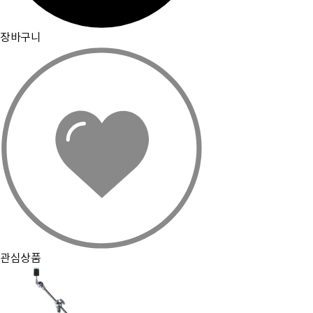
장바구니
주요거래처
이용약관
개인정보취급방침
입점문의
찾아오시는길
관심상품
[뮤플닷컴]
경기도 하남시 미사강변서로 16 하우스디스마트밸리 F209호(풍산동)
대표이사 : 오세준
|
사업자 등록번호 : 220-09-10105
[사업자정보 확인]
|
통신판매업 등록번호 : 2018-경기하남-0784
전화번호 : 02) 2057-7401~4
|
팩스번호 : 02) 2057-7405
분쟁조정기관표시 : 소비자보호원, 전자거래분쟁중재위원회
|
이메일 : admin@muple.com (이메일주소 무단수