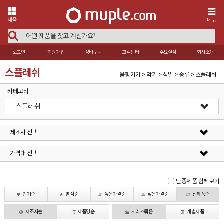
제품
메뉴
로그인
회원가입
장바구니
고객센터
주요실적
회사소개
스플레쉬
음향기기 > 악기 > 심벌 > 종류 > 스플레쉬
카테고리
스플레쉬
제조사 선택
가격대 선택
단종제품 함께보기
인기순
별점순
높은가격순
낮은가격순
신제품순
제조사순
제품명순
시리즈묶음
개별제품