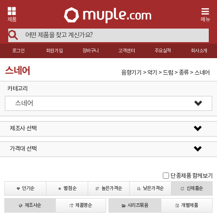
제품
메뉴
로그인
회원가입
장바구니
고객센터
주요실적
회사소개
스네어
음향기기 > 악기 > 드럼 > 종류 > 스네어
카테고리
스네어
제조사 선택
가격대 선택
단종제품 함께보기
인기순
별점순
높은가격순
낮은가격순
신제품순
제조사순
제품명순
시리즈묶음
개별제품