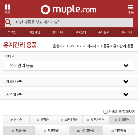
제품
메뉴
로그인
회원가입
장바구니
고객센터
주요실적
회사소개
유지관리 용품
음향기기 > 악기 > 기타 액세서리 > 종류 > 유지관리 용품
카테고리
유지관리 용품
제조사 선택
가격대 선택
단종제품 함께보기
인기순
별점순
높은가격순
낮은가격순
신제품순
제조사순
제품명순
시리즈묶음
개별제품