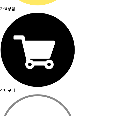
가격상담
장바구니
주요거래처
이용약관
개인정보취급방침
입점문의
찾아오시는길
[뮤플닷컴]
경기도 하남시 미사강변서로 16 하우스디스마트밸리 F209호(풍산동)
대표이사 : 오세준
|
사업자 등록번호 : 220-09-10105
[사업자정보 확인]
|
통신판매업 등록번호 : 2018-경기하남-0784
전화번호 : 02) 2057-7401~4
|
팩스번호 : 02) 2057-7405
분쟁조정기관표시 : 소비자보호원, 전자거래분쟁중재위원회
|
이메일 : admin@muple.com (이메일주소 무단수
집거부)