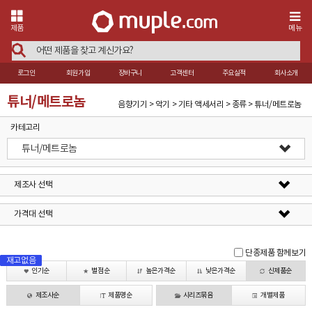
제품
메뉴
로그인
회원가입
장바구니
고객센터
주요실적
회사소개
튜너/메트로놈
음향기기 > 악기 > 기타 액세서리 > 종류 > 튜너/메트로놈
카테고리
튜너/메트로놈
제조사 선택
가격대 선택
단종제품 함께보기
재고없음
재고없음
재고없음
재고없음
재고없음
재고없음
인기순
별점순
높은가격순
낮은가격순
신제품순
제조사순
제품명순
시리즈묶음
개별제품