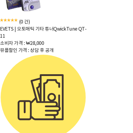
(0 건)
EVETS
|
오토매틱 기타 튜너QwickTune QT-
11
소비자 가격 :
₩28,000
뮤플할인 가격 :
상담 후 공개