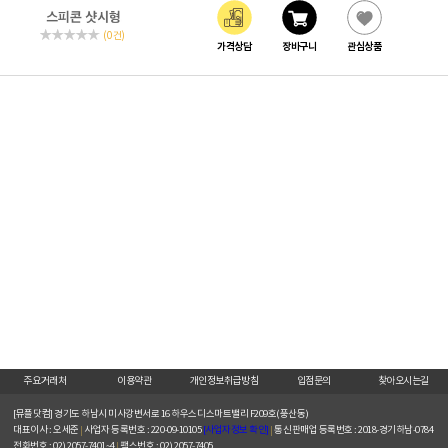
(0 건)
가격상담
장바구니
관심상품
주요거래처
이용약관
개인정보취급방침
입점문의
찾아오시는길
[뮤플닷컴]
경기도 하남시 미사강변서로 16 하우스디스마트밸리 F209호(풍산동)
대표이사 : 오세준
|
사업자 등록번호 : 220-09-10105
[사업자정보 확인]
|
통신판매업 등록번호 : 2018-경기하남-0784
전화번호 : 02) 2057-7401~4
|
팩스번호 : 02) 2057-7405