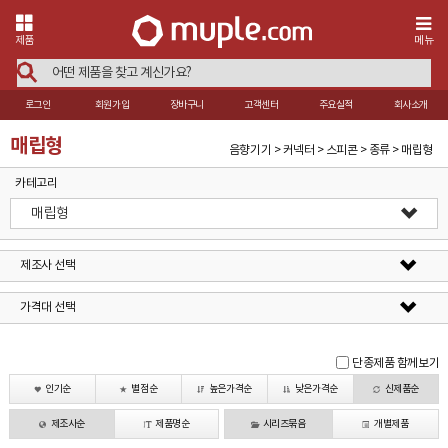
제품
메뉴
로그인
회원가입
장바구니
고객센터
주요실적
회사소개
매립형
음향기기 > 커넥터 > 스피콘 > 종류 > 매립형
카테고리
매립형
제조사 선택
가격대 선택
단종제품 함께보기
인기순
별점순
높은가격순
낮은가격순
신제품순
제조사순
제품명순
시리즈묶음
개별제품