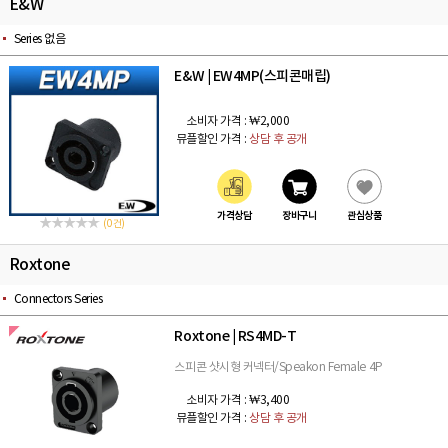
E&W
Series 없음
E&W
EW4MP(스피콘매립)
|
소비자 가격 :
₩2,000
뮤플할인 가격 :
상담 후 공개
가격상담
장바구니
관심상품
(0 건)
Roxtone
Connectors Series
Roxtone
RS4MD-T
|
스피콘 샷시형 커넥터/Speakon Female 4P
소비자 가격 :
₩3,400
뮤플할인 가격 :
상담 후 공개