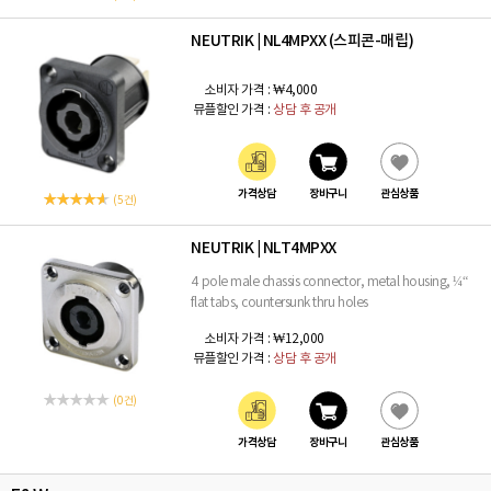
NEUTRIK
NL4MPXX (스피콘-매립)
|
소비자 가격 :
₩4,000
뮤플할인 가격 :
상담 후 공개
가격상담
장바구니
관심상품
(5 건)
NEUTRIK
NLT4MPXX
|
4 pole male chassis connector, metal housing, ¼“
flat tabs, countersunk thru holes
소비자 가격 :
₩12,000
뮤플할인 가격 :
상담 후 공개
(0 건)
가격상담
장바구니
관심상품