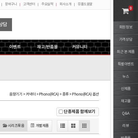
장바구니
고객센터
주요실적
회사소개
뮤플도움말
0
상담
회원정보
가격상담
이벤트
재고/반품몰
커뮤니티
최근 본 제품
특별이벤트
뉴스
신제품
음향기기 > 커넥터 > Phono(RCA) > 종류 > Phono(RCA) 옵션
재고몰
단종제품 함께보기
Q&A
시리즈묶음
개별제품
리뷰