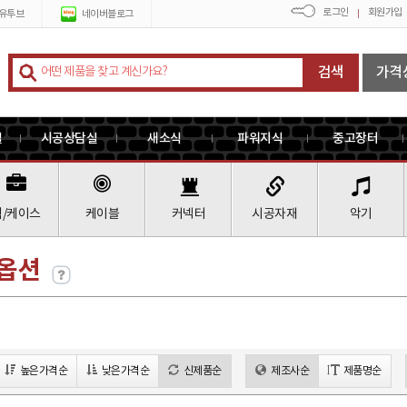
로그인
회원가입
유투브
네이버블로그
검색
가격
실
시공상담실
새소식
파워지식
중고장터
랙/케이스
케이블
커넥터
시공자재
악기
 옵션
높은가격순
낮은가격순
신제품순
제조사순
제품명순