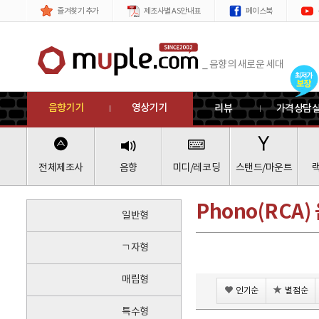
제품
메뉴
즐겨찾기 추가
제조사별 AS안내표
페이스북
_ 음향의 새로운 세대
음향기기
영상기기
리뷰
가격상담
전체제조사
음향
미디/레코딩
스탠드/마운트
Phono(RCA)
일반형
ㄱ자형
매립형
인기순
별점순
특수형