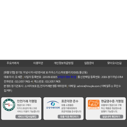
주요거래처
이용약관
개인정보취급방침
입점문의
찾아오시는길
[뮤플닷컴]
경기도 하남시 미사강변서로 16 하우스디스마트밸리 F209호(풍산동)
대표이사 : 오세준
|
사업자 등록번호 : 220-09-10105
[사업자정보 확인]
|
통신판매업 등록번호 : 2018-경기하남-0784
전화번호 : 02) 2057-7401~4
|
팩스번호 : 02) 2057-7405
분쟁조정기관표시 : 소비자보호원, 전자거래분쟁중재위원회
|
이메일 : admin@muple.com (이메일주소 무단수
집거부)