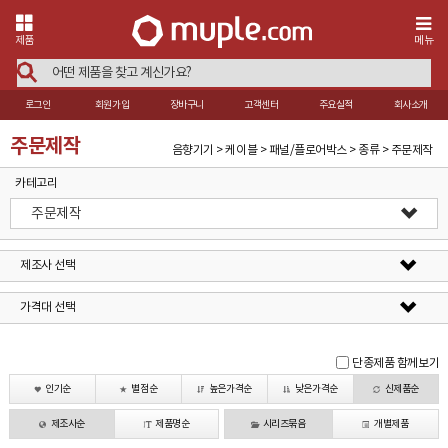
제품
메뉴
로그인
회원가입
장바구니
고객센터
주요실적
회사소개
주문제작
음향기기 > 케이블 > 패널/플로어박스 > 종류 > 주문제작
카테고리
주문제작
제조사 선택
가격대 선택
단종제품 함께보기
인기순
별점순
높은가격순
낮은가격순
신제품순
제조사순
제품명순
시리즈묶음
개별제품