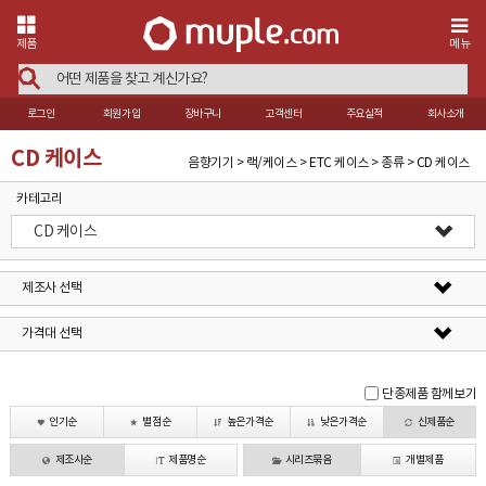
제품
메뉴
로그인
회원가입
장바구니
고객센터
주요실적
회사소개
CD 케이스
음향기기 > 랙/케이스 > ETC 케이스 > 종류 > CD 케이스
카테고리
CD 케이스
제조사 선택
가격대 선택
단종제품 함께보기
인기순
별점순
높은가격순
낮은가격순
신제품순
제조사순
제품명순
시리즈묶음
개별제품