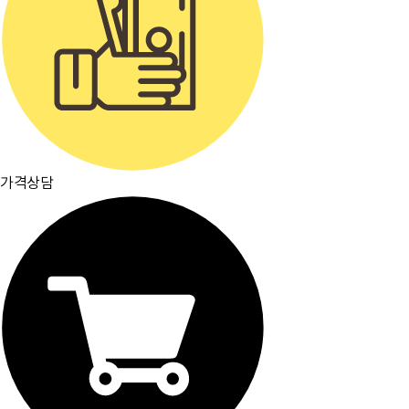
가격상담
주요거래처
이용약관
개인정보취급방침
입점문의
찾아오시는길
[뮤플닷컴]
경기도 하남시 미사강변서로 16 하우스디스마트밸리 F209호(풍산동)
대표이사 : 오세준
|
사업자 등록번호 : 220-09-10105
[사업자정보 확인]
|
통신판매업 등록번호 : 2018-경기하남-0784
전화번호 : 02) 2057-7401~4
|
팩스번호 : 02) 2057-7405
분쟁조정기관표시 : 소비자보호원, 전자거래분쟁중재위원회
|
이메일 : admin@muple.com (이메일주소 무단수
집거부)