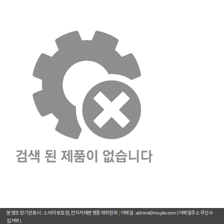
주요거래처
이용약관
개인정보취급방침
입점문의
찾아오시는길
[뮤플닷컴]
경기도 하남시 미사강변서로 16 하우스디스마트밸리 F209호(풍산동)
대표이사 : 오세준
|
사업자 등록번호 : 220-09-10105
[사업자정보 확인]
|
통신판매업 등록번호 : 2018-경기하남-0784
전화번호 : 02) 2057-7401~4
|
팩스번호 : 02) 2057-7405
분쟁조정기관표시 : 소비자보호원, 전자거래분쟁중재위원회
|
이메일 : admin@muple.com (이메일주소 무단수
집거부)