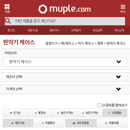
제품
메뉴
로그인
회원가입
장바구니
고객센터
주요실적
회사소개
현악기 케이스
음향기기 > 랙/케이스 > 악기 케이스 > 종류 > 현악기 케이스
카테고리
현악기 케이스
제조사 선택
가격대 선택
단종제품 함께보기
인기순
별점순
높은가격순
낮은가격순
신제품순
제조사순
제품명순
시리즈묶음
개별제품