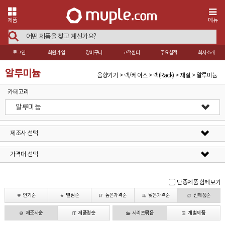
제품
메뉴
로그인
회원가입
장바구니
고객센터
주요실적
회사소개
알루미늄
음향기기 > 랙/케이스 > 랙(Rack) > 재질 > 알루미늄
카테고리
알루미늄
제조사 선택
가격대 선택
단종제품 함께보기
인기순
별점순
높은가격순
낮은가격순
신제품순
제조사순
제품명순
시리즈묶음
개별제품