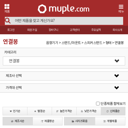
제품
메뉴
로그인
회원가입
장바구니
고객센터
주요실적
회사소개
연결봉
음향기기 > 스탠드/마운트 > 스피커스탠드 > 형태 > 연결봉
카테고리
연결봉
제조사 선택
가격대 선택
단종제품 함께보기
인기순
별점순
높은가격순
낮은가격순
신제품순
제조사순
제품명순
시리즈묶음
개별제품