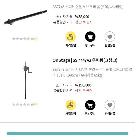
SS7746 스피커 연결 서브 우퍼 폴 (M20/나사타입)
소비자 가격 :
₩58,000
뮤플할인 가격 :
상담 후 공개
(0 건)
가격상담
장바구니
관심상품
OnStage
SS7747V2 우퍼봉(크랭크)
|
SS7747 스피커 서브우퍼 연결봉 우퍼폴대 (크랭크 업) 길
이 101.6~160cm / 무게하중 65kg
소비자 가격 :
₩158,000
뮤플할인 가격 :
상담 후 공개
(0 건)
가격상담
장바구니
관심상품
주요거래처
이용약관
개인정보취급방침
입점문의
찾아오시는길