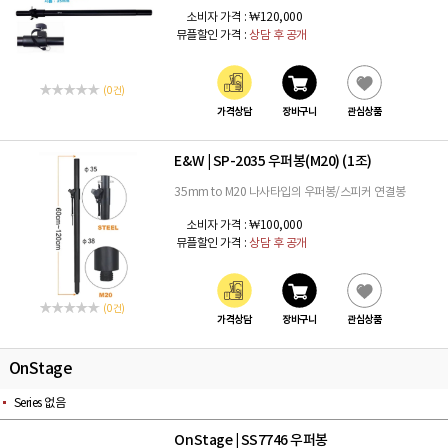
소비자 가격 :
₩120,000
뮤플할인 가격 :
상담 후 공개
(0 건)
가격상담
장바구니
관심상품
E&W
SP-2035 우퍼봉(M20) (1조)
|
35mm to M20 나사타입의 우퍼봉/스피커 연결봉
소비자 가격 :
₩100,000
뮤플할인 가격 :
상담 후 공개
(0 건)
가격상담
장바구니
관심상품
OnStage
Series 없음
OnStage
SS7746 우퍼봉
|