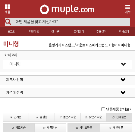
제품
메뉴
로그인
회원가입
장바구니
고객센터
주요실적
회사소개
미니형
음향기기 > 스탠드/마운트 > 스피커스탠드 > 형태 > 미니형
카테고리
미니형
제조사 선택
가격대 선택
단종제품 함께보기
인기순
별점순
높은가격순
낮은가격순
신제품순
제조사순
제품명순
시리즈묶음
개별제품