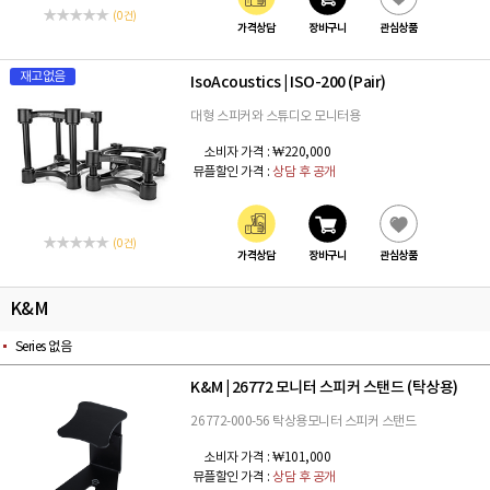
(0 건)
가격상담
장바구니
관심상품
재고없음
IsoAcoustics
ISO-200 (Pair)
|
대형 스피커와 스튜디오 모니터용
소비자 가격 :
₩220,000
뮤플할인 가격 :
상담 후 공개
(0 건)
가격상담
장바구니
관심상품
K&M
Series 없음
K&M
26772 모니터 스피커 스탠드 (탁상용)
|
26772-000-56 탁상용모니터 스피커 스탠드
소비자 가격 :
₩101,000
뮤플할인 가격 :
상담 후 공개