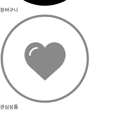
[뮤플닷컴]
경기도 하남시 미사강변서로 16 하우스디스마트밸리 F209호(풍산동)
장바구니
대표이사 : 오세준
|
사업자 등록번호 : 220-09-10105
[사업자정보 확인]
|
통신판매업 등록번호 : 2018-경기하남-0784
전화번호 : 02) 2057-7401~4
|
팩스번호 : 02) 2057-7405
분쟁조정기관표시 : 소비자보호원, 전자거래분쟁중재위원회
|
이메일 : admin@muple.com (이메일주소 무단수
집거부)
PC화면으로 보기
관심상품