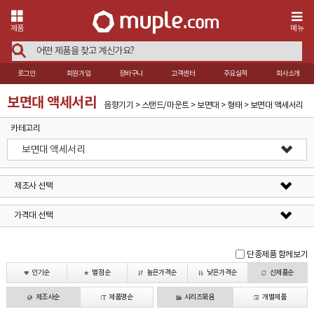
제품
메뉴
로그인
회원가입
장바구니
고객센터
주요실적
회사소개
보면대 액세서리
음향기기 > 스탠드/마운트 > 보면대 > 형태 > 보면대 액세서리
카테고리
보면대 액세서리
제조사 선택
가격대 선택
단종제품 함께보기
인기순
별점순
높은가격순
낮은가격순
신제품순
제조사순
제품명순
시리즈묶음
개별제품