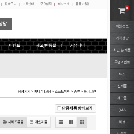
장바구니
고객센터
주요실적
회사소개
뮤플도움말
0
상담
회원정보
가격상담
이벤트
재고/반품몰
커뮤니티
최근 본 제품
특별이벤트
뉴스
신제품
음향기기 > 미디/레코딩 > 소프트웨어 > 종류 > 플러그인
재고몰
단종제품 함께보기
Q&A
시리즈묶음
개별제품
리뷰