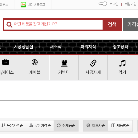
로그인
회원가입
유투브
네이버블로그
검색
가격
실
시공상담실
새소식
파워지식
중고장터
랙/케이스
케이블
커넥터
시공자재
악기
높은가격순
낮은가격순
신제품순
제조사순
제품명순