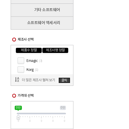
기타 소프트웨어
소프트웨어 액세서리
제조사 선택
제품수 정렬
제조사명 정렬
Emagic
(3)
Korg
(1)
더 많은 제조사 펼쳐 보기
클릭
가격대 선택
0 만
0 만
0
0
0
0
0