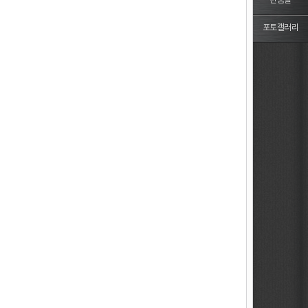
반품몰
포토갤러리