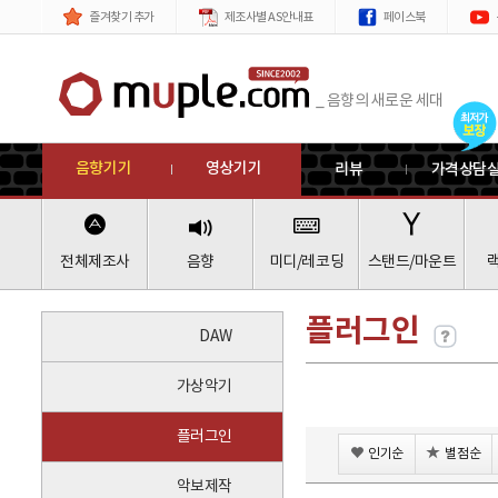
제품
메뉴
즐겨찾기 추가
제조사별 AS안내표
페이스북
_ 음향의 새로운 세대
음향기기
영상기기
리뷰
가격상담
전체제조사
음향
미디/레코딩
스탠드/마운트
플러그인
DAW
가상악기
플러그인
인기순
별점순
악보제작