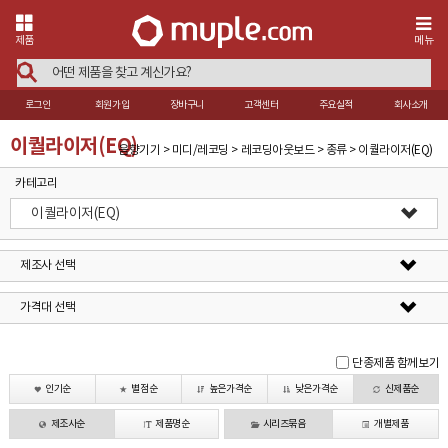
제품
메뉴
로그인
회원가입
장바구니
고객센터
주요실적
회사소개
이퀄라이저(EQ)
음향기기 > 미디/레코딩 > 레코딩아웃보드 > 종류 > 이퀄라이저(EQ)
카테고리
이퀄라이저(EQ)
제조사 선택
가격대 선택
단종제품 함께보기
인기순
별점순
높은가격순
낮은가격순
신제품순
제조사순
제품명순
시리즈묶음
개별제품