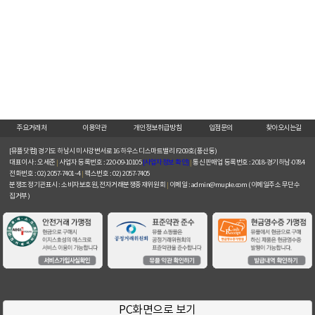
주요거래처
이용약관
개인정보취급방침
입점문의
찾아오시는길
[뮤플닷컴]
경기도 하남시 미사강변서로 16 하우스디스마트밸리 F209호(풍산동)
대표이사 : 오세준
|
사업자 등록번호 : 220-09-10105
[사업자정보 확인]
|
통신판매업 등록번호 : 2018-경기하남-0784
전화번호 : 02) 2057-7401~4
|
팩스번호 : 02) 2057-7405
분쟁조정기관표시 : 소비자보호원, 전자거래분쟁중재위원회
|
이메일 : admin@muple.com (이메일주소 무단수
집거부)
PC화면으로 보기