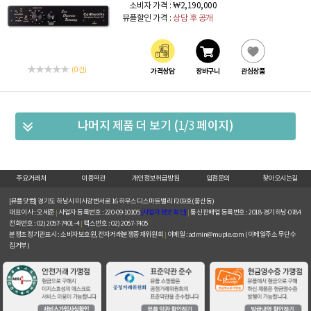
소비자 가격 :
₩2,190,000
뮤플할인 가격 :
상담 후 공개
(0 건)
가격상담
장바구니
관심상품
나머지 제품 더 보기 (
1
/
3
페이지)
주요거래처
이용약관
개인정보취급방침
입점문의
찾아오시는길
[뮤플닷컴]
경기도 하남시 미사강변서로 16 하우스디스마트밸리 F209호(풍산동)
대표이사 : 오세준
|
사업자 등록번호 : 220-09-10105
[사업자정보 확인]
|
통신판매업 등록번호 : 2018-경기하남-0784
전화번호 : 02) 2057-7401~4
|
팩스번호 : 02) 2057-7405
분쟁조정기관표시 : 소비자보호원, 전자거래분쟁중재위원회
|
이메일 : admin@muple.com (이메일주소 무단수
집거부)