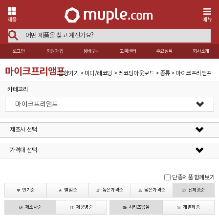
제품
메뉴
로그인
회원가입
장바구니
고객센터
주요실적
회사소개
마이크프리앰프
음향기기 > 미디/레코딩 > 레코딩아웃보드 > 종류 > 마이크프리앰프
카테고리
마이크프리앰프
제조사 선택
가격대 선택
단종제품 함께보기
인기순
별점순
높은가격순
낮은가격순
신제품순
제조사순
제품명순
시리즈묶음
개별제품