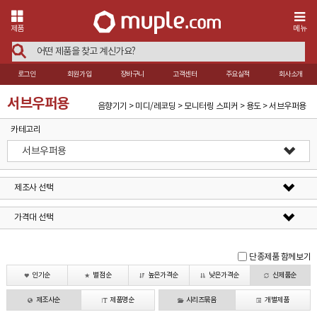
제품
메뉴
로그인
회원가입
장바구니
고객센터
주요실적
회사소개
서브우퍼용
음향기기 > 미디/레코딩 > 모니터링 스피커 > 용도 > 서브우퍼용
카테고리
서브우퍼용
제조사 선택
가격대 선택
단종제품 함께보기
인기순
별점순
높은가격순
낮은가격순
신제품순
제조사순
제품명순
시리즈묶음
개별제품