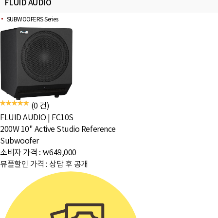
FLUID AUDIO
SUBWOOFERS Series
(0 건)
FLUID AUDIO
|
FC10S
200W 10" Active Studio Reference
Subwoofer
소비자 가격 :
₩649,000
뮤플할인 가격 :
상담 후 공개