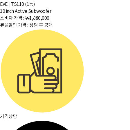
EVE
|
TS110 (1통)
10 inch Active Subwoofer
소비자 가격 :
₩1,880,000
뮤플할인 가격 :
상담 후 공개
주요거래처
이용약관
개인정보취급방침
입점문의
찾아오시는길
[뮤플닷컴]
경기도 하남시 미사강변서로 16 하우스디스마트밸리 F209호(풍산동)
대표이사 : 오세준
|
사업자 등록번호 : 220-09-10105
[사업자정보 확인]
|
통신판매업 등록번호 : 2018-경기하남-0784
전화번호 : 02) 2057-7401~4
|
팩스번호 : 02) 2057-7405
분쟁조정기관표시 : 소비자보호원, 전자거래분쟁중재위원회
|
이메일 : admin@muple.com (이메일주소 무단수
가격상담
집거부)