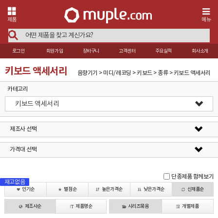
제품
메뉴
로그인
회원가입
장바구니
고객센터
주요실적
회사소개
키보드 액세서리
음향기기 > 미디/레코딩 > 키보드 > 종류 > 키보드 액세서리
카테고리
키보드 액세서리
제조사 선택
가격대 선택
단종제품 함께보기
재고없음
재고없음
재고없음
재고없음
재고없음
재고없음
재고없음
인기순
별점순
높은가격순
낮은가격순
신제품순
제조사순
제품명순
시리즈묶음
개별제품