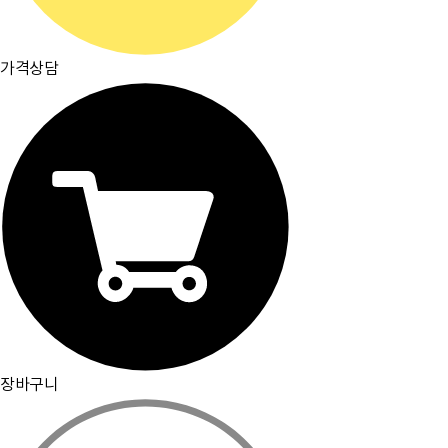
가격상담
주요거래처
이용약관
개인정보취급방침
입점문의
찾아오시는길
[뮤플닷컴]
경기도 하남시 미사강변서로 16 하우스디스마트밸리 F209호(풍산동)
대표이사 : 오세준
|
사업자 등록번호 : 220-09-10105
[사업자정보 확인]
|
통신판매업 등록번호 : 2018-경기하남-0784
전화번호 : 02) 2057-7401~4
|
팩스번호 : 02) 2057-7405
분쟁조정기관표시 : 소비자보호원, 전자거래분쟁중재위원회
|
이메일 : admin@muple.com (이메일주소 무단수
집거부)
PC화면으로 보기
장바구니