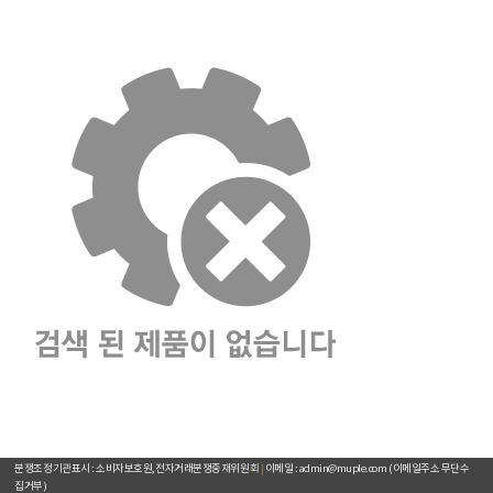
주요거래처
이용약관
개인정보취급방침
입점문의
찾아오시는길
[뮤플닷컴]
경기도 하남시 미사강변서로 16 하우스디스마트밸리 F209호(풍산동)
대표이사 : 오세준
|
사업자 등록번호 : 220-09-10105
[사업자정보 확인]
|
통신판매업 등록번호 : 2018-경기하남-0784
전화번호 : 02) 2057-7401~4
|
팩스번호 : 02) 2057-7405
분쟁조정기관표시 : 소비자보호원, 전자거래분쟁중재위원회
|
이메일 : admin@muple.com (이메일주소 무단수
집거부)