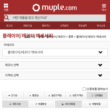
제품
메뉴
로그인
회원가입
장바구니
고객센터
주요실적
회사소개
플레이어/레코더 액세서리
음향기기 > 음향 > 플레이어/레코더 > 종류 > 플레이어/레코더 액세서리
카테고리
플레이어/레코더 액세서리
제조사 선택
가격대 선택
단종제품 함께보기
인기순
별점순
높은가격순
낮은가격순
신제품순
제조사순
제품명순
시리즈묶음
개별제품