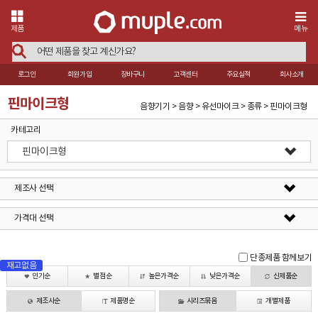
제품
메뉴
로그인
회원가입
장바구니
고객센터
주요실적
회사소개
핀마이크형
음향기기 > 음향 > 유선마이크 > 종류 > 핀마이크형
카테고리
핀마이크형
제조사 선택
가격대 선택
단종제품 함께보기
재고없음
인기순
별점순
높은가격순
낮은가격순
신제품순
제조사순
제품명순
시리즈묶음
개별제품